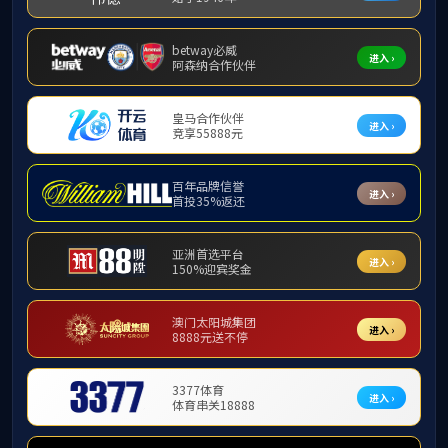
网站首页
>
学院新闻
网站首页
taptap点点体育举办202
taptap点点体育举行202
学院新闻
三下乡：齿轮转响官圩晨，
通知公告
taptap点点体育召开暑假
就业动态
十五载光阴流转，重聚母校
教学工作
taptap点点体育首届卓越
taptap点点体育顺利开展
科研工作
三下乡:破冰融情润民生，