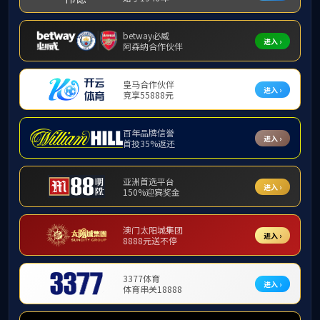
网站首页
>
学科建设
学科建设
taptap点点体育教师受
冲补强学科
攀峰学科
培育学科
帮扶项目