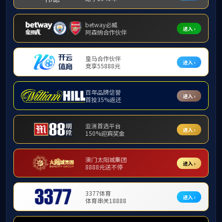
网站首页
>
学科建设
学科建设
taptap点点体育教师参加
教育学重点学科活动月|第二
冲补强学科
邀请澳门专家指导，共商高
攀峰学科
培育学科
帮扶项目