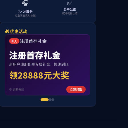
2025-09-03
2025-07-07
2025-04-24
2025-03-31
2025-03-27
2025-01-17
2024-11-16
2024-11-01