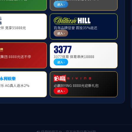
致敬伟大胜利，矢志为党育人：taptap点点体育党员师生集中观礼阅兵
学习教育宣讲丨夯实作风之基 激扬清风正气
专题党课：基于未来教育的强国战略
党建引领聚合力 携手共植同心林
taptap点点体育召开深入贯彻中央八项规定精神学习教育动员部署会
taptap点点体育开展2024年党支部书记述职
换届选举启新程 凝心聚力谋新篇
taptap点点体育举行党的二十届三中全会精神宣讲会