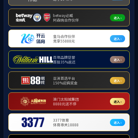
网站首页
>
就业动态
网站首页
教科学子在第四届广东省高
taptap点点体育开展新生
学院新闻
砚园新章：教科新生开新篇
通知公告
副校长李新昌带队慰问援疆
就业动态
致敬南粤优秀教师 弘扬乐
教学工作
taptap点点体育成功举行
研究生新生教育二：专业教
科研工作
taptap点点体育举办202