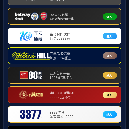
网站首页
>
科研工作
taptap点点体育三项目获肇
作者： 时间：20
近日，
肇庆市
2020-2021
年度社
会科学
优
获奖共
3项。
其中，由张旭东教授、李炳全教授、黄华
作类一等奖；由李炳全教授、张旭东教授撰写
析》、由陈姝娟副教授撰写的论文《从
“生命
别荣获论文类三等奖。